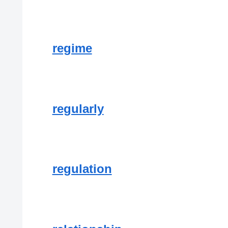
regime
regularly
regulation