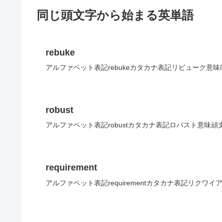
同じ頭文字から始まる英単語
rebuke
アルファベット表記rebukeカタカナ表記リビューク意味
robust
アルファベット表記robustカタカナ表記ロバスト意味頑
requirement
アルファベット表記requirementカタカナ表記リクワ