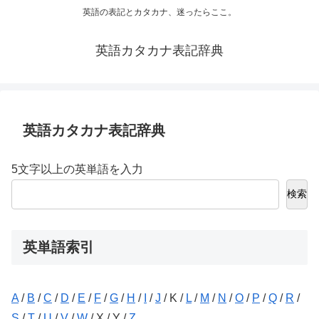
英語の表記とカタカナ、迷ったらここ。
英語カタカナ表記辞典
英語カタカナ表記辞典
5文字以上の英単語を入力
検索
英単語索引
A
/
B
/
C
/
D
/
E
/
F
/
G
/
H
/
I
/
J
/ K /
L
/
M
/
N
/
O
/
P
/
Q
/
R
/
S
/
T
/
U
/
V
/
W
/ X / Y /
Z