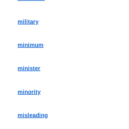
military
minimum
minister
minority
misleading