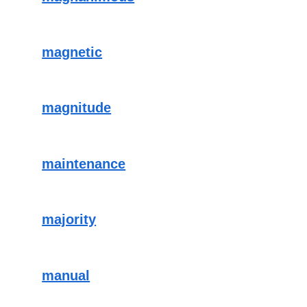
magnetic
magnitude
maintenance
majority
manual