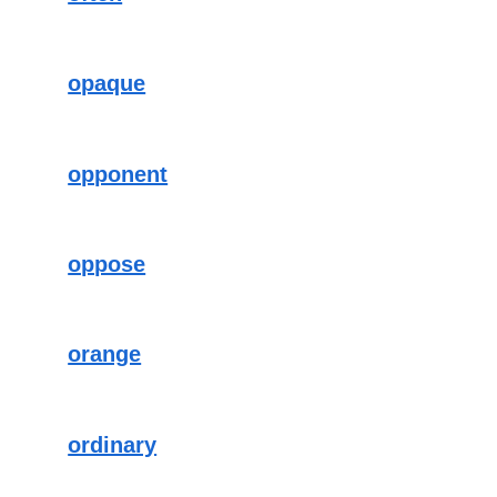
opaque
opponent
oppose
orange
ordinary