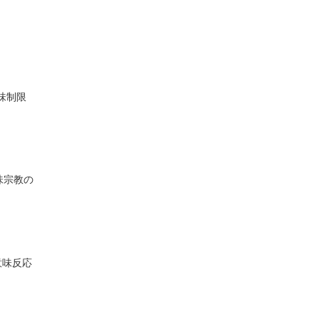
意味制限
味宗教の
意味反応