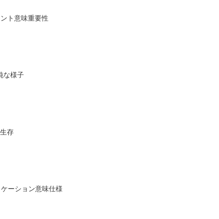
ィカント意味重要性
純な様子
味生存
シフィケーション意味仕様