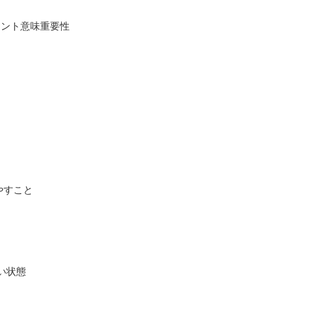
ィカント意味重要性
やすこと
い状態