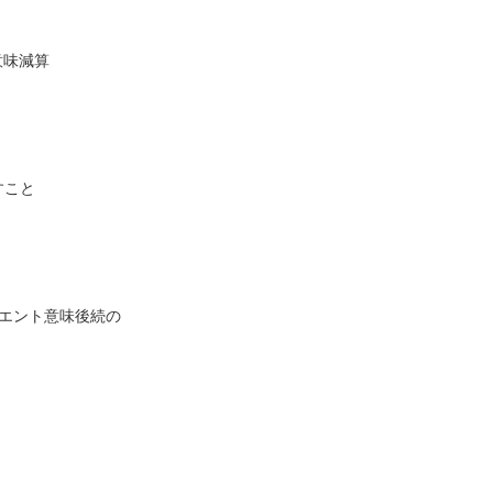
意味減算
すこと
クエント意味後続の