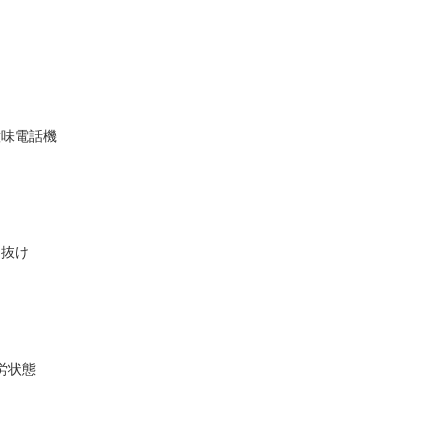
意味電話機
り抜け
労状態