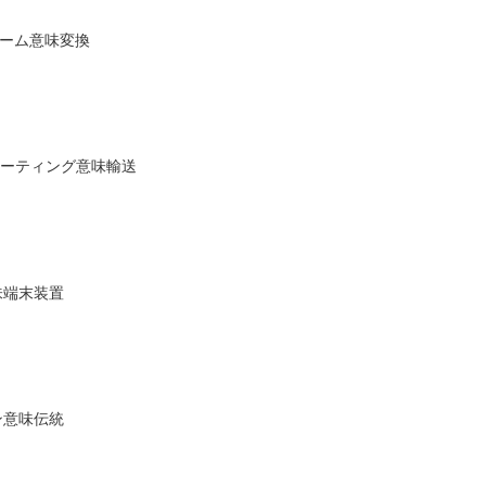
ォーム意味変換
スポーティング意味輸送
味端末装置
ン意味伝統