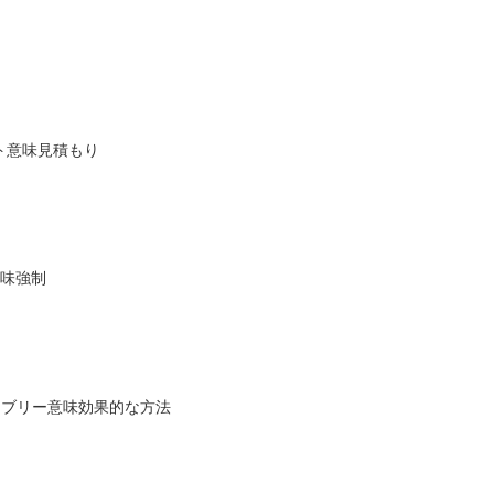
イト意味見積もり
意味強制
クティブリー意味効果的な方法