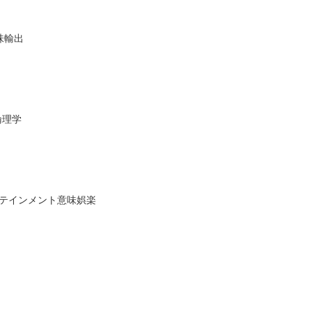
味輸出
倫理学
ターテインメント意味娯楽