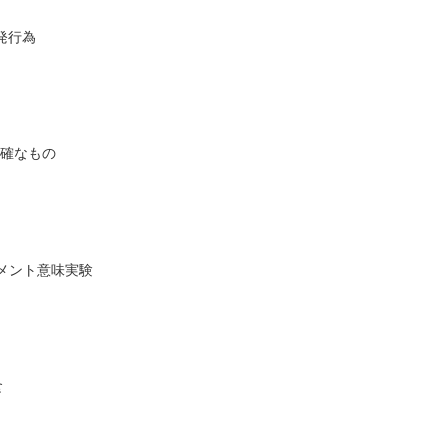
発行為
正確なもの
リメント意味実験
食