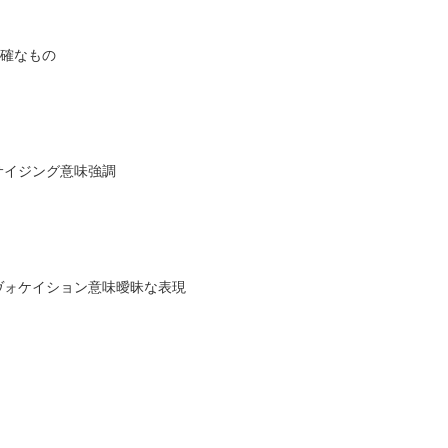
正確なもの
ァサイジング意味強調
ウィヴォケイション意味曖昧な表現