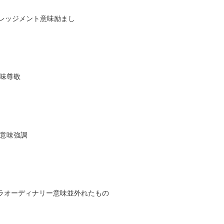
ンカレッジメント意味励まし
意味尊敬
ス意味強調
クストラオーディナリー意味並外れたもの