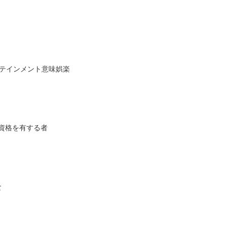
ターテインメント意味娯楽
味資格を有する者
食