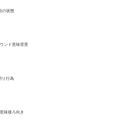
前の状態
ラウンド意味背景
切り行為
ド意味後ろ向き