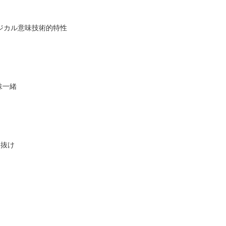
ノロジカル意味技術的特性
味一緒
り抜け