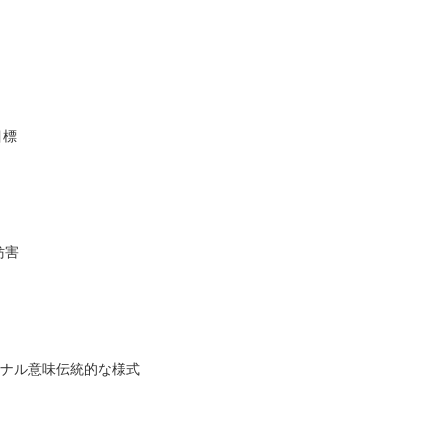
目標
妨害
ショナル意味伝統的な様式