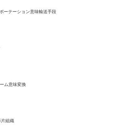
ランスポーテーション意味輸送手段
行
ォーム意味変換
薄片組織