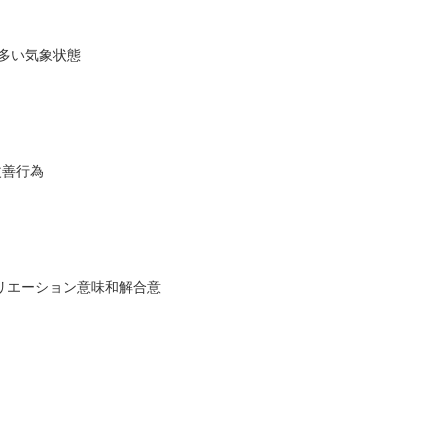
の多い気象状態
改善行為
コンシリエーション意味和解合意