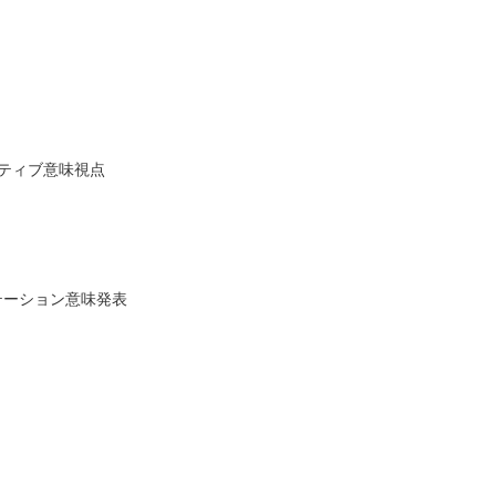
クティブ意味視点
ンテーション意味発表