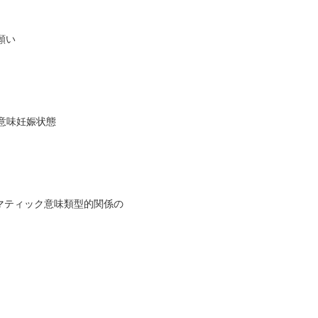
願い
ト意味妊娠状態
ダイマティック意味類型的関係の