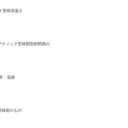
ンド意味深遠さ
ダイマティック意味類型的関係の
追求・追跡
ス意味前のもの