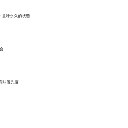
ント意味永久的状態
会
ィ意味優先度