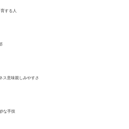
養育する人
部
ドリネス意味親しみやすさ
巧妙な手技