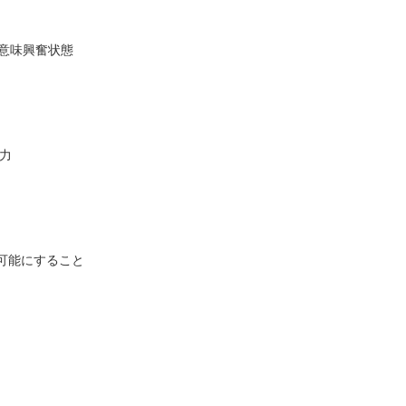
ド意味興奮状態
努力
味可能にすること