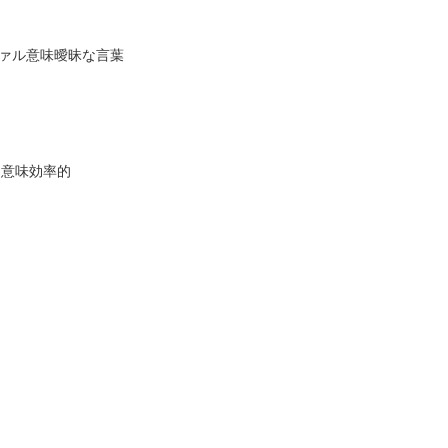
ォカァル意味曖昧な言葉
ト意味効率的