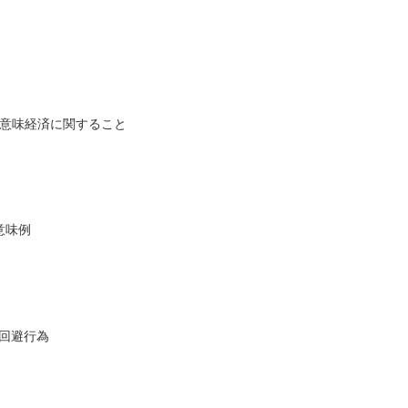
ク意味経済に関すること
意味例
味回避行為