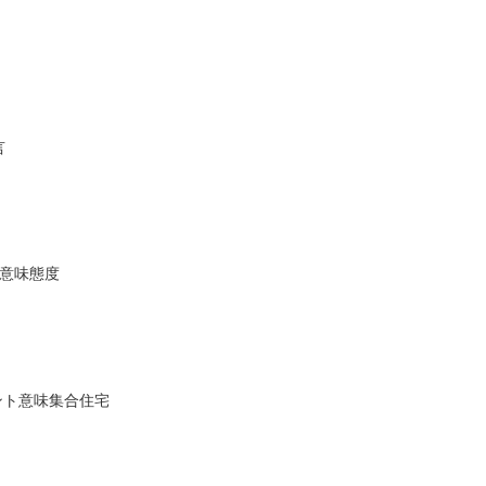
言
ド意味態度
メント意味集合住宅