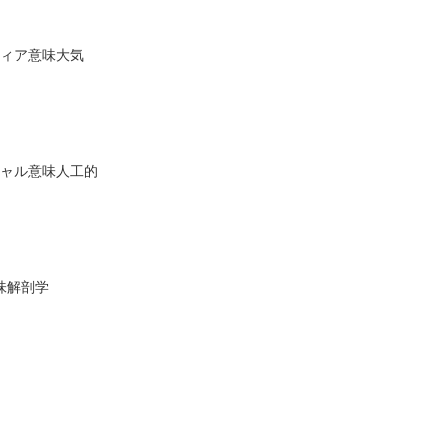
フィア意味大気
ィシャル意味人工的
味解剖学