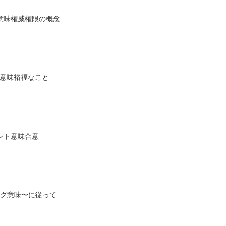
ィ意味権威権限の概念
ト意味裕福なこと
メント意味合意
ィング意味〜に従って